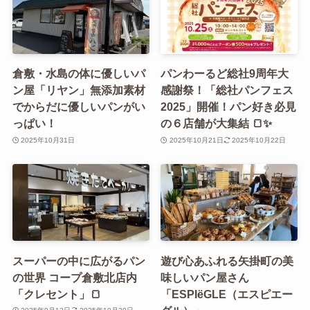
倉敷・水島の体に優しいパ
パンわーるど総社9周年大
ン屋「リヤン」無添加素材
感謝祭！「総社パンフェス
でからだに優しいパンがい
2025」開催！パン好き必見
っぱい！
の６店舗が大集結 🍞✨
2025年10月31日
2025年10月21日
2025年10月22日
スーパーの中に広がるパン
遊び心あふれる矢掛町の美
の世界 コープ倉敷北店内
味しいパン屋さん
「クレセント」🍞
「ESPIëGLE（エスピエー