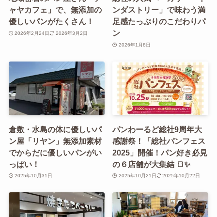
ャヤカフェ」で、無添加の
ンダストリー」で味わう満
優しいパンがたくさん！
足感たっぷりのこだわりパ
ン
2026年2月24日
2026年3月2日
2026年1月8日
倉敷・水島の体に優しいパ
パンわーるど総社9周年大
ン屋「リヤン」無添加素材
感謝祭！「総社パンフェス
でからだに優しいパンがい
2025」開催！パン好き必見
っぱい！
の６店舗が大集結 🍞✨
2025年10月31日
2025年10月21日
2025年10月22日