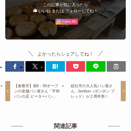
この記事が気に入ったら
いいね または フォローしてね！
Follow Me
よかったらシェアしてね！
【倉敷市】朝6：00オープ
総社市の大人気パン屋さ
ンの老舗パン屋さん「平和
ん、bonbon（ボンボン ブ
パンの店 ピーターパン」
レッド）が２周年祭！
関連記事