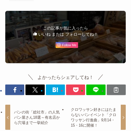
この記事が気に入ったら
いいね または フォローしてね！
Follow Me
よかったらシェアしてね！
クロワッサン好きにはたま
パンの街「総社市」の人気
らないパンイベント「クロ
パン屋さん18選～有名店か
ワッサン行進曲」9月14・
ら穴場まで一挙紹介
15・16に開催！