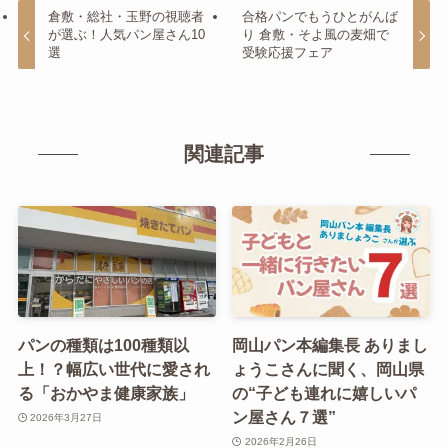
倉敷・総社・玉野の視聴者
合格パンでもうひとがんば
が選ぶ！人気パン屋さん10
り 倉敷・そよ風の麦畑で
選
受験応援フェア
関連記事
パンの種類は100種類以
岡山パン本編集長 ありまし
上！？幅広い世代に愛され
ょうこさんに聞く、岡山県
る「おかやま健康家族」
の“子ども連れに嬉しいパ
ン屋さん７選”
2026年3月27日
2026年2月26日