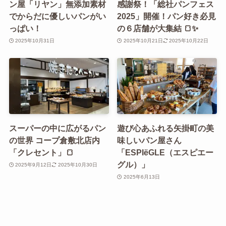
ン屋「リヤン」無添加素材
感謝祭！「総社パンフェス
でからだに優しいパンがい
2025」開催！パン好き必見
っぱい！
の６店舗が大集結 🍞✨
2025年10月31日
2025年10月21日
2025年10月22日
スーパーの中に広がるパン
遊び心あふれる矢掛町の美
の世界 コープ倉敷北店内
味しいパン屋さん
「クレセント」🍞
「ESPIëGLE（エスピエー
グル）」
2025年9月12日
2025年10月30日
2025年6月13日