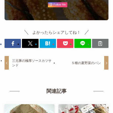
Follow Me
よかったらシェアしてね！
三元豚の極厚ソースカツサ
５種の夏野菜のパン
ンド
関連記事