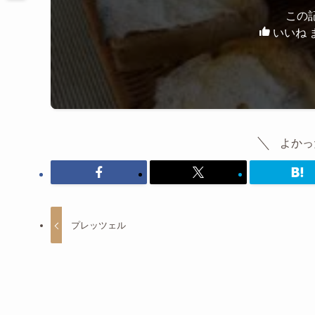
この
いいね 
よかっ
プレッツェル