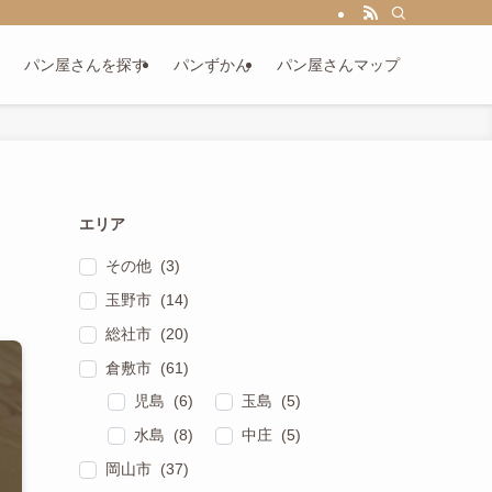
パン屋さんを探す
パンずかん
パン屋さんマップ
エリア
その他 (3)
玉野市 (14)
総社市 (20)
倉敷市 (61)
児島 (6)
玉島 (5)
水島 (8)
中庄 (5)
岡山市 (37)