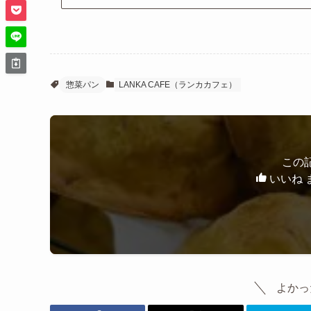
惣菜パン
LANKA CAFE（ランカカフェ）
この
いいね 
よかっ