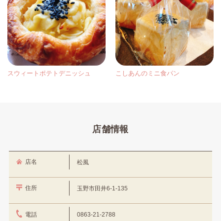
スウィートポテトデニッシュ
こしあんのミニ食パン
店舗情報
店名
松風
住所
玉野市田井6-1-135
電話
0863-21-2788