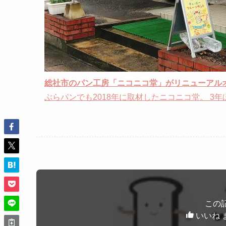
総社市のパン工房「ニコニコ堂」がリニューアル
ぶらパンでも2018年に取材したニコニコ堂。 3
この
いいね 