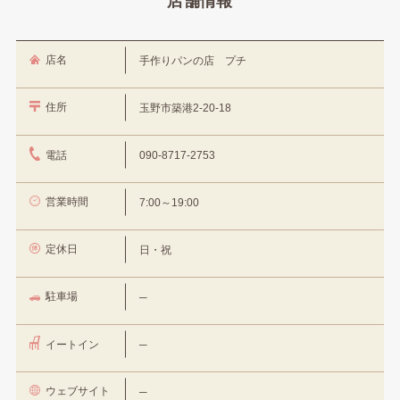
店舗情報
店名
手作りパンの店 プチ
住所
玉野市築港2-20-18
電話
090-8717-2753
営業時間
7:00～19:00
定休日
日・祝
駐車場
─
イートイン
─
ウェブサイト
─