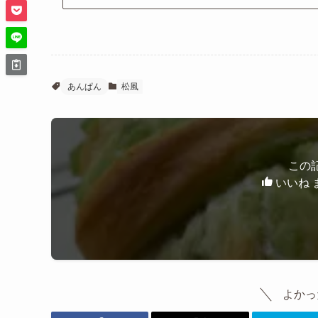
あんぱん
松風
この
いいね 
よかっ